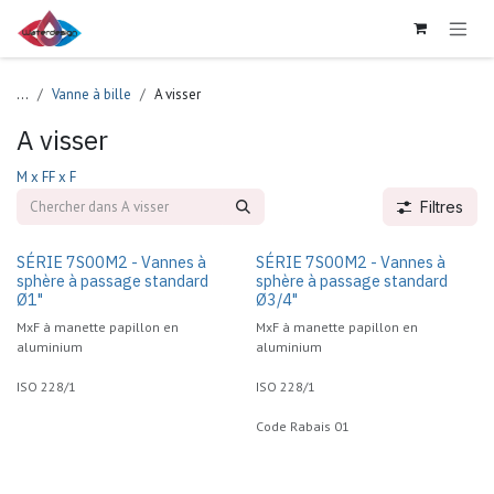
Se rendre au contenu
...
Vanne à bille
A visser
A visser
M x F
F x F
Filtres
SÉRIE 7S00M2 - Vannes à
SÉRIE 7S00M2 - Vannes à
sphère à passage standard
sphère à passage standard
Ø1"
Ø3/4"
MxF à manette papillon en
MxF à manette papillon en
aluminium
aluminium
ISO 228/1
ISO 228/1
Code Rabais 01