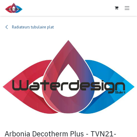
Se rendre au contenu
Radiateurs tubulaire plat
Arbonia Decotherm Plus - TVN21-