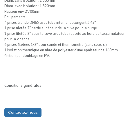
Diam. sans isolation : 1'500mm
Diam. avec isolation : 1'820mm
Hauteur env. 2'700mm
Equipements :
4 prises à bride DN65 avec tube internant plongent à 45°
1 prise filetée 2'' partie supérieur de la cuve pour la purge
1 prise filetée 2'' sous la cuve avec tube reporté au bord de l'accumulateur
pour la vidange
6 prises filetées 1/2'' pour sonde et thermomètre (sans ceux-ci)
1 Isolation thermique en fibre de polyester d'une épaisseur de 160mm
finition par doublage en PVC
Conditions générales
Contactez-nous