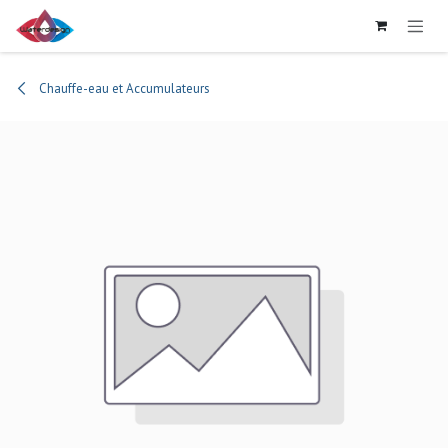
Se rendre au contenu
Chauffe-eau et Accumulateurs