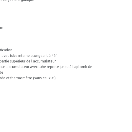
mm
fication
) avec tube interne plongeant à 45°
 partie supérieur de l'accumulateur
 sous accumulateur avec tube reporté jusqu'à l'aplomb de
oude
sonde et thermomètre (sans ceux-ci)