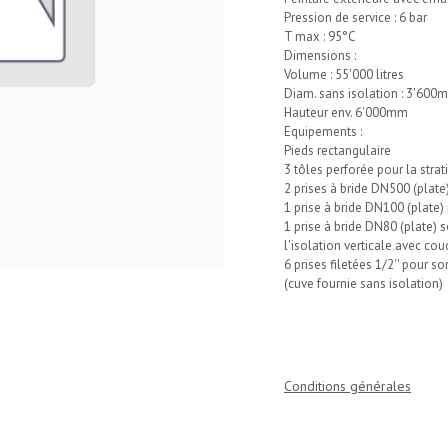
Pression de service : 6 bar
T max : 95°C
Dimensions :
Volume : 55'000 litres
Diam. sans isolation : 3'600
Hauteur env. 6'000mm
Equipements :
Pieds rectangulaire
3 tôles perforée pour la strati
2 prises à bride DN500 (plate
1 prise à bride DN100 (plate)
1 prise à bride DN80 (plate)
l'isolation verticale avec c
6 prises filetées 1/2'' pour 
(cuve fournie sans isolation)
Conditions générales