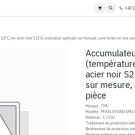
+41 
6°C) en acier noir S235Jr exécution spéciale sur mesure, cuve livrée en une seu
Accumulateu
(température
acier noir S
sur mesure, 
pièce
Marque : TML
Modèle : PFXXL 055000 SPEC
Matériau : S 235Jr
Traitement de protection intér
Revêtement de protection ext
Peinture extérieure avec éma