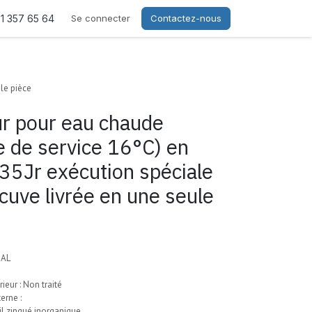
21 357 65 64
Se connecter
Contactez-nous
le pièce
r pour eau chaude
 de service 16°C) en
235Jr exécution spéciale
cuve livrée en une seule
IAL
ieur : Non traité
erne :
il zingué inorganique