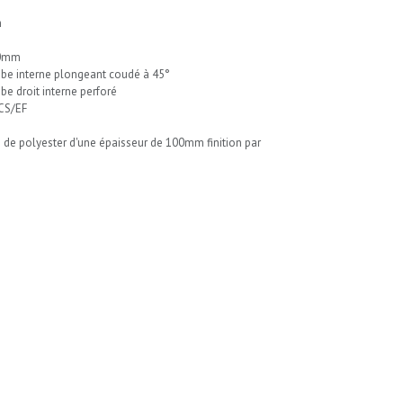
m
90mm
 tube interne plongeant coudé à 45°
ube droit interne perforé
ECS/EF
e de polyester d'une épaisseur de 100mm finition par