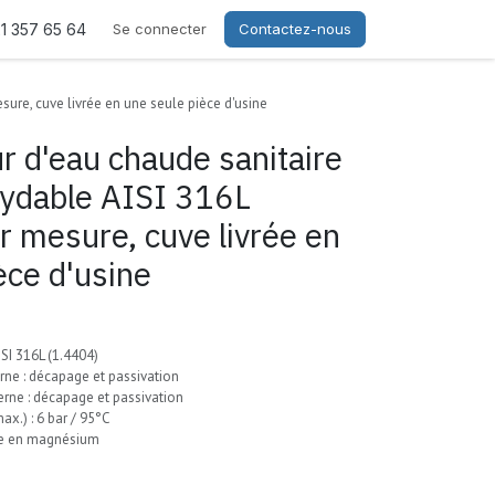
21 357 65 64
Se connecter
Contactez-nous
ure, cuve livrée en une seule pièce d'usine
 d'eau chaude sanitaire
xydable AISI 316L
r mesure, cuve livrée en
èce d'usine
ISI 316L (1.4404)
rne : décapage et passivation
erne : décapage et passivation
x.) : 6 bar / 95°C
de en magnésium