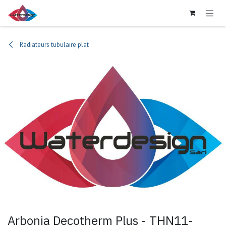
Se rendre au contenu
Radiateurs tubulaire plat
Arbonia Decotherm Plus - THN11-