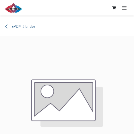
Se rendre au contenu
EPDM à brides