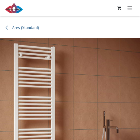
Se rendre au contenu
Ares (Standard)