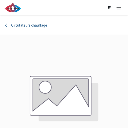
Se rendre au contenu
Circulateurs chauffage