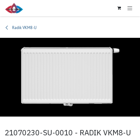
Se rendre au contenu
Radik VKM8-U
21070230-SU-0010 - RADIK VKM8-U