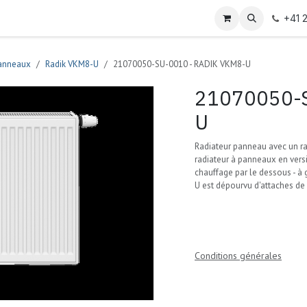
+41 
panneaux
Radik VKM8-U
21070050-SU-0010 - RADIK VKM8-U
21070050-S
U
Radiateur panneau avec un r
radiateur à panneaux en ver
chauffage par le dessous - à 
U est dépourvu d'attaches de
Conditions générales