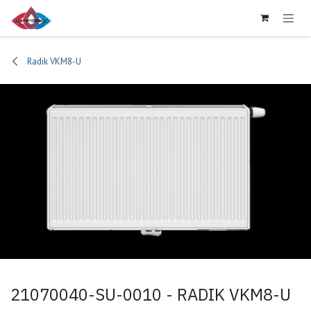
Se rendre au contenu
Radik VKM8-U
21070040-SU-0010 - RADIK VKM8-U