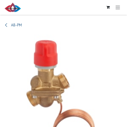
Se rendre au contenu
AB-PM